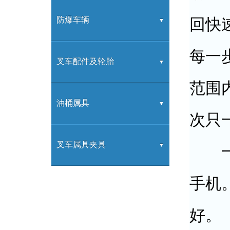
内燃牵引车
装载机
防爆车辆
回快
每一
防爆叉车
叉车配件及轮胎
范围
叉车配件
油桶属具
次只
叉车属具
叉车属具夹具
一阵
手机
叉车属具
好。