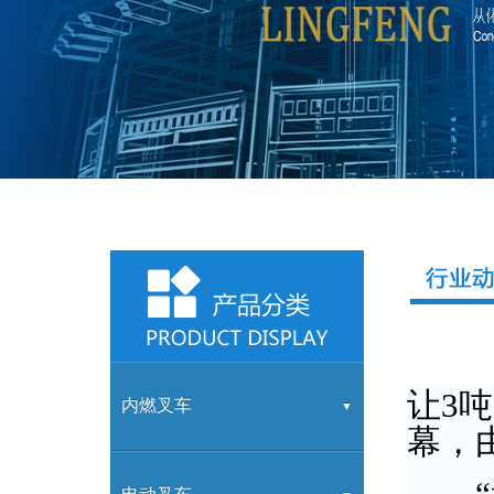
让3
内燃叉车
幕，
“道