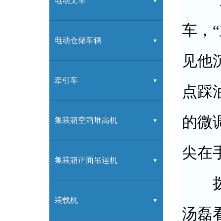
G系列
电动叉车
车，
K系列
G系列
电动仓储车辆
见他
H2000系列
高频充电机
交流前移动式蓄电池叉车
牵引车
点踩
的微
H3系列
G系列充电机
交流蓄电池托盘堆垛车
电动牵引车
集装箱空箱堆高机
尖在
H系列
蓄电池托盘搬运车
电动搬运车
2-8层堆高机
集装箱正面吊运机
拨号
合力拖车产品
正面吊
装载机
汤磊