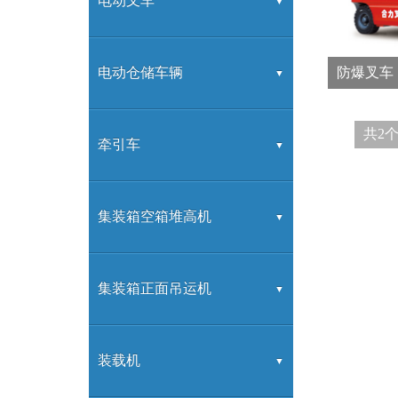
G系列
电动叉车
K系列
G系列
电动仓储车辆
防爆叉车
共2
H2000系列
高频充电机
交流前移动式蓄电池叉车
牵引车
H3系列
G系列充电机
交流蓄电池托盘堆垛车
电动牵引车
集装箱空箱堆高机
H系列
蓄电池托盘搬运车
电动搬运车
2-8层堆高机
集装箱正面吊运机
合力拖车产品
正面吊
装载机