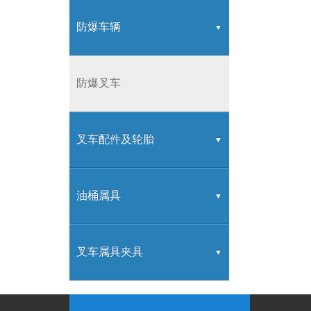
内燃牵引车
装载机
防爆车辆
防爆叉车
叉车配件及轮胎
叉车配件
油桶属具
叉车属具
叉车属具夹具
叉车属具