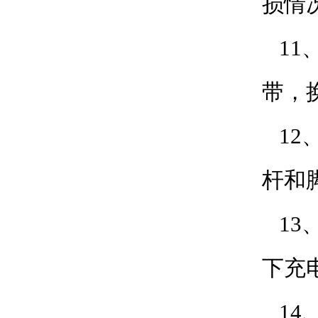
损
11
带，
12
杆和
13
下
14