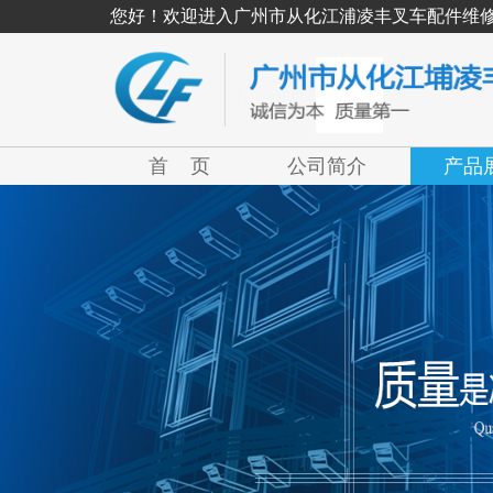
您好！欢迎进入广州市从化江浦凌丰叉车配件维
首 页
公司简介
产品