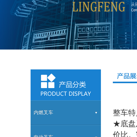
整车特
内燃叉车
★底盘
价比。