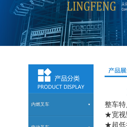
整车特
内燃叉车
★宽视
★超低