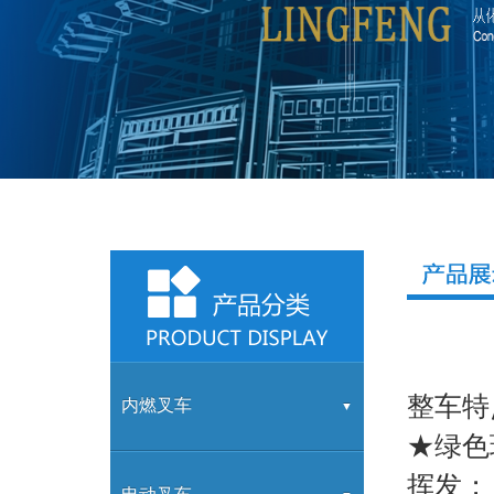
整车特
内燃叉车
★绿色
挥发；