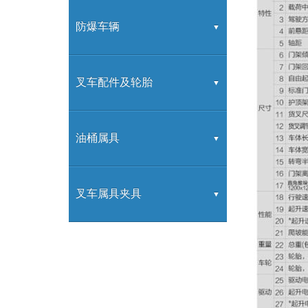
内燃牵引车
装载机
防爆车辆
防爆叉车
叉车配件及轮胎
叉车配件
油桶属具
叉车属具
叉车属具夹具
叉车属具