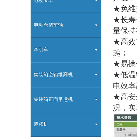
G系列
电动叉车
★免维
★长寿
K系列
G系列
电动仓储车辆
量保持
★高效
H2000系列
高频充电机
交流前移动式蓄电池叉车
牵引车
越；
★易操
★低温
H3系列
G系列充电机
交流蓄电池托盘堆垛车
电动牵引车
集装箱空箱堆高机
电效率
★高安
H系列
蓄电池托盘搬运车
电动搬运车
2-8层堆高机
集装箱正面吊运机
况，实
合力拖车产品
正面吊
装载机