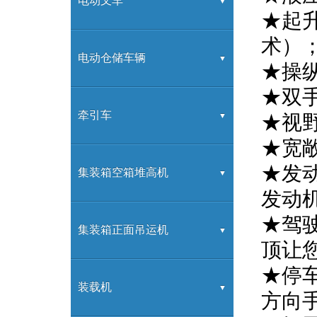
G系列
电动叉车
★起
术）
K系列
G系列
电动仓储车辆
★操
★双
H2000系列
高频充电机
交流前移动式蓄电池叉车
牵引车
★视
★宽
★发
H3系列
G系列充电机
交流蓄电池托盘堆垛车
电动牵引车
集装箱空箱堆高机
发动
★驾
H系列
蓄电池托盘搬运车
电动搬运车
2-8层堆高机
集装箱正面吊运机
顶让
★停
合力拖车产品
正面吊
装载机
方向