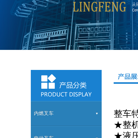
整车
内燃叉车
★整
★液