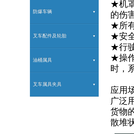
★机
内燃牵引车
装载机
防爆车辆
的伤
★所
★安
防爆叉车
叉车配件及轮胎
★行
★操
叉车配件
油桶属具
时，
叉车属具
叉车属具夹具
应用
广泛
叉车属具
货物
散堆