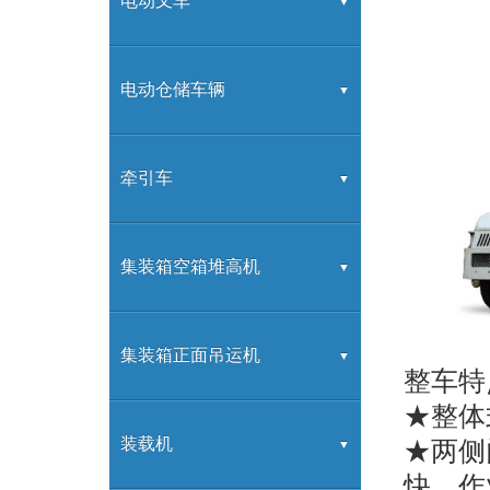
G系列
电动叉车
K系列
G系列
电动仓储车辆
H2000系列
高频充电机
交流前移动式蓄电池叉车
牵引车
H3系列
G系列充电机
交流蓄电池托盘堆垛车
电动牵引车
集装箱空箱堆高机
H系列
蓄电池托盘搬运车
电动搬运车
2-8层堆高机
集装箱正面吊运机
整车特
★整体
合力拖车产品
正面吊
装载机
★两侧
快，作